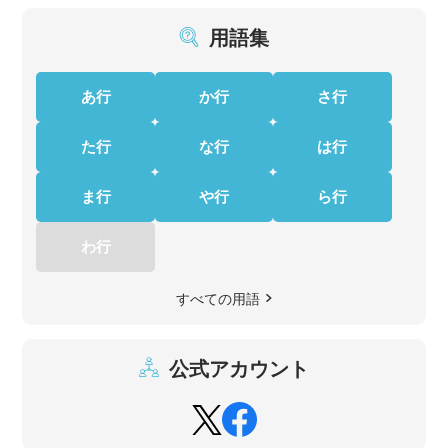
用語集
あ行
か行
さ行
た行
な行
は行
ま行
や行
ら行
わ行
すべての用語
公式アカウント