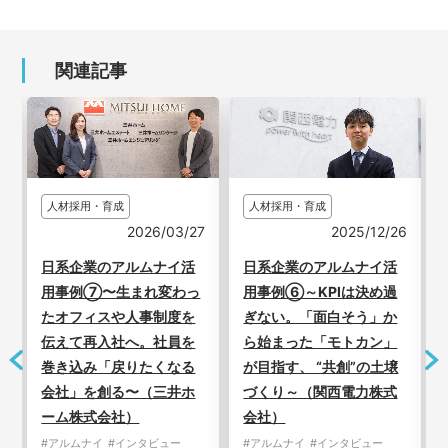
関連記事
人材採用・育成
人材採用・育成
2026/03/27
2025/12/26
1
日系企業のアルムナイ活
日系企業のアルムナイ活
用事例⑦〜生まれ変わっ
用事例⑥～KPIは決め過
たオフィスや人事制度を
ぎない。「面白そう」か
伝えて再入社へ。社員を
ら始まった「モトカン」
巻き込み「戻りたくなる
が目指す、 “共創”の土壌
会社」を創る〜（三井ホ
づくり～（関西電力株式
ーム株式会社）
会社）
#アルムナイ
#インタビュー
#アルムナイ
#インタビュー