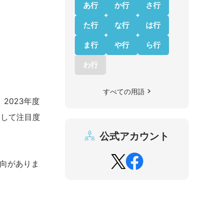
あ行
か行
さ行
た行
な行
は行
ま行
や行
ら行
わ行
すべての用語
2023年度
として注目度
公式アカウント
傾向がありま