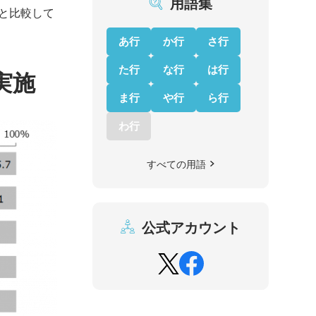
用語集
査と比較して
あ行
か行
さ行
た行
な行
は行
実施
ま行
や行
ら行
わ行
すべての用語
公式アカウント