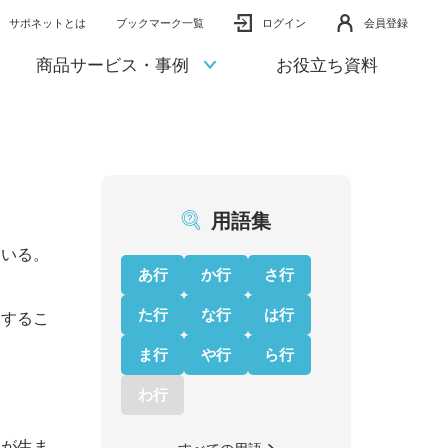
サポネットとは
ブックマーク一覧
ログイン
会員登録
商品サービス・事例
お役立ち資料
用語集
ている。
あ行
か行
さ行
た行
な行
は行
定するこ
ま行
や行
ら行
わ行
係が生ま