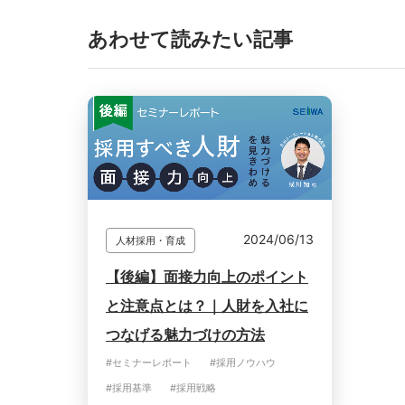
あわせて読みたい記事
2024/06/13
人材採用・育成
【後編】面接力向上のポイント
と注意点とは？｜人財を入社に
つなげる魅力づけの方法
#セミナーレポート
#採用ノウハウ
#採用基準
#採用戦略