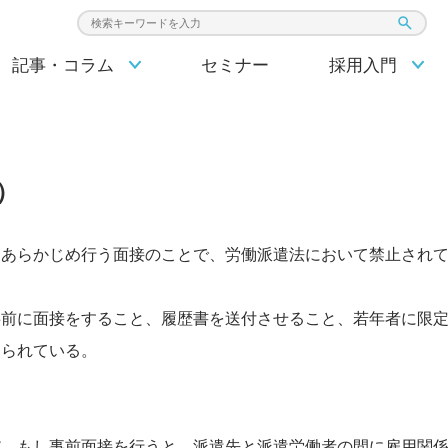
検索キーワード入力
記事・コラム
セミナー
採用入門
）
しあらかじめ行う面接のことで、労働派遣法において禁止され
事前に面接をすること、履歴書を送付させること、若年者に限
じられている。
だ。もし事前面接を行うと、派遣先と派遣労働者の間に雇用関