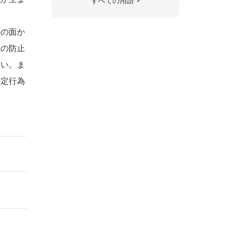
すべての用語
外の面か
チの防止
ない。ま
特定行為