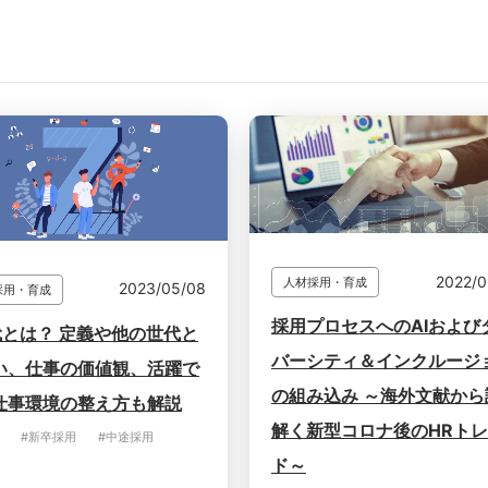
2022/0
人材採用・育成
2023/05/08
採用・育成
採用プロセスへのAIおよび
代とは？ 定義や他の世代と
バーシティ＆インクルージ
い、仕事の価値観、活躍で
の組み込み ～海外文献から
仕事環境の整え方も解説
解く新型コロナ後のHRト
#新卒採用
#中途採用
ド～