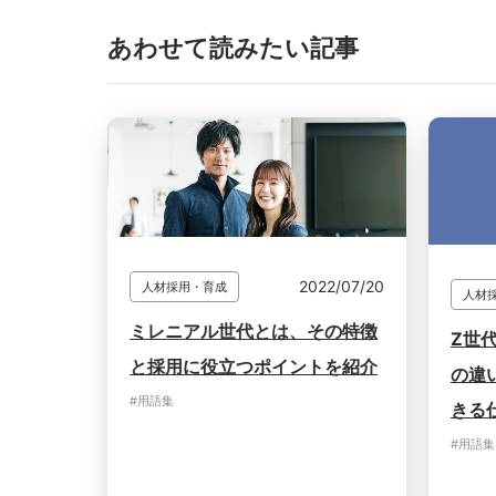
あわせて読みたい記事
2022/07/20
人材採用・育成
人材
ミレニアル世代とは、その特徴
Z世
と採用に役立つポイントを紹介
の違
#用語集
きる
#用語集