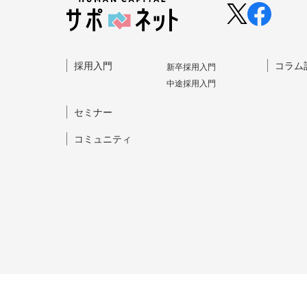
採⽤⼊⾨
コラム
新卒採⽤⼊⾨
中途採⽤⼊⾨
セミナー
コミュニティ