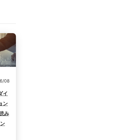
6/08
ダイ
ョン
読み
レン