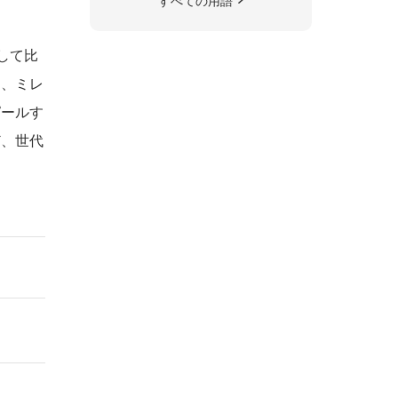
すべての用語
して比
に、ミレ
ピールす
ど、世代