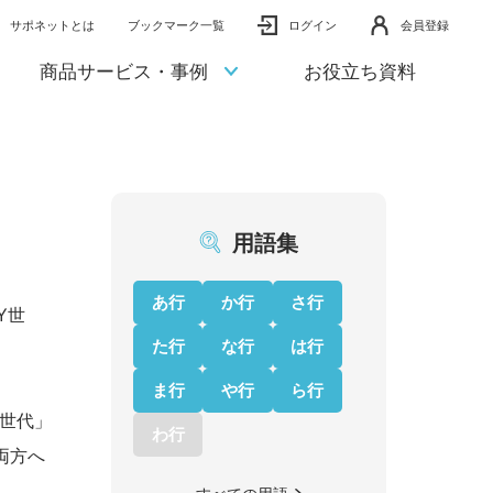
サポネットとは
ブックマーク一覧
ログイン
会員登録
商品サービス・事例
お役立ち資料
用語集
あ行
か行
さ行
Y世
た行
な行
は行
ま行
や行
ら行
世代」
わ行
両方へ