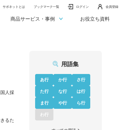
サポネットとは
ブックマーク一覧
ログイン
会員登録
商品サービス・事例
お役立ち資料
用語集
あ行
か行
さ行
た行
な行
は行
外国人採
ま行
や行
ら行
わ行
できるた