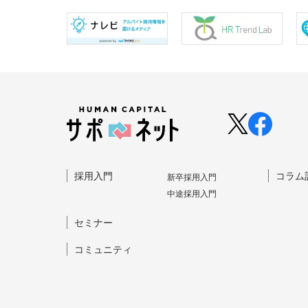
採⽤⼊⾨
コラム
新卒採⽤⼊⾨
中途採⽤⼊⾨
セミナー
コミュニティ