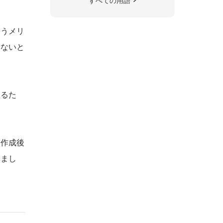
すべての用語
いうメリ
いないと
なるた
。作成後
望まし