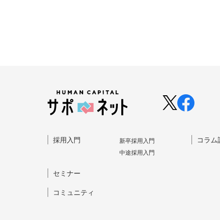
採⽤⼊⾨
コラム
新卒採⽤⼊⾨
中途採⽤⼊⾨
セミナー
コミュニティ