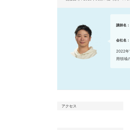
講師名
会社名
202
用領域の
アクセス