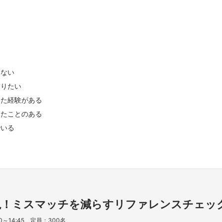
きない
知りたい
った経験がある
したことのある
でいる
説！ミスマッチを減らすリファレンスチェッ
0～14:45 定員：300名