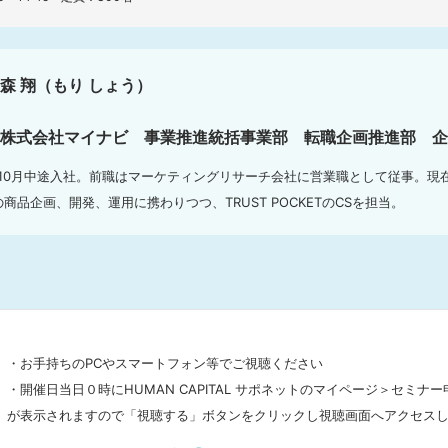
森 翔（もり しょう）
：
株式会社マイナビ 事業推進統括事業部 転職企画推進部 
：
2年10月中途入社。前職はマーケティングリサーチ会社に営業職として従事。
商品企画、開発、運用に携わりつつ、TRUST POCKETのCSを担当。
・お手持ちのPCやスマートフォン等でご視聴ください 

・開催日当日０時にHUMAN CAPITAL サポネットのマイページ＞セミ
が表示されますので「視聴する」ボタンをクリックし視聴画面へアクセス