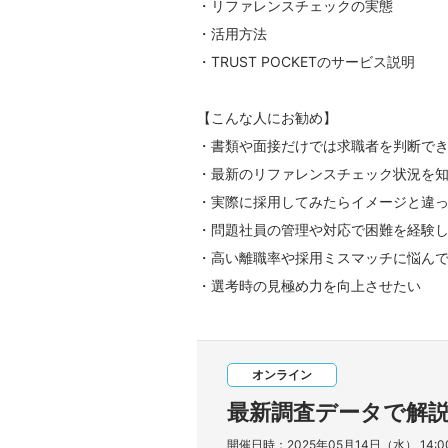
・リファレンスチェックの実態
​・活用方法
​・TRUST POCKETのサービス説明
【こんな人にお勧め】
・書類や面接だけでは求職者を判断で
・最新のリファレンスチェック状況を
・実際に採用してみたらイメージと違
・問題社員の管理や対応で困難を経験
・高い離職率や採用ミスマッチに悩ん
・選考時の見極め力を向上させたい
オンライン
最新調査データで解
開催日時：2025年05月14日（水） 14:0