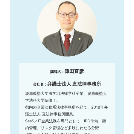
澤田直彦
講師名：
弁護士法人 直法律事務所
会社名：
慶應義塾大学法学部法律学科卒業、慶應義塾大
学法科大学院修了。

都内の企業法務系法律事務所を経て、2018年弁
護士法人 直法律事務所開業。

SaaS／IT企業法務を専門として、IPO準備、契
約管理、リスク管理など多岐にわたる分野
