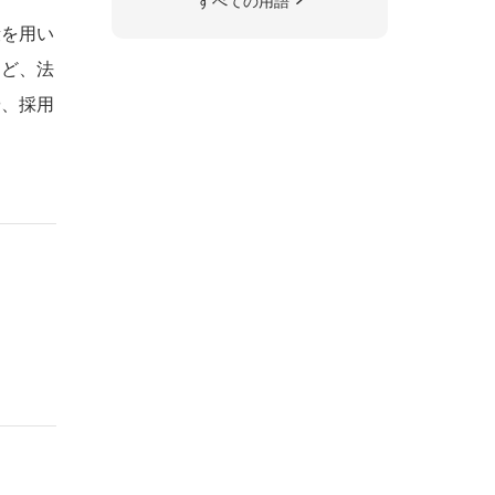
すべての用語
段を用い
など、法
や、採用