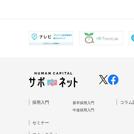
採⽤⼊⾨
コラム
新卒採⽤⼊⾨
中途採⽤⼊⾨
セミナー