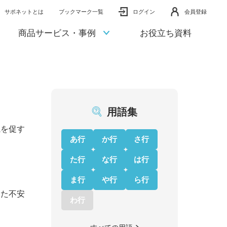
サポネットとは
ブックマーク一覧
ログイン
会員登録
商品サービス・事例
お役立ち資料
用語集
職を促す
あ行
か行
さ行
た行
な行
は行
ま行
や行
ら行
った不安
わ行