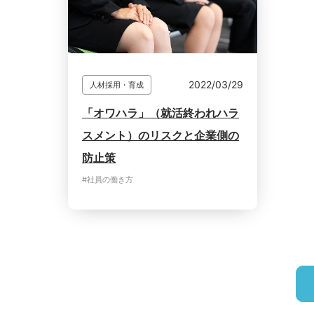
2022/03/29
人材採用・育成
「オワハラ」（就活終われハラ
スメント）のリスクと企業側の
防止策
#社員の働き方