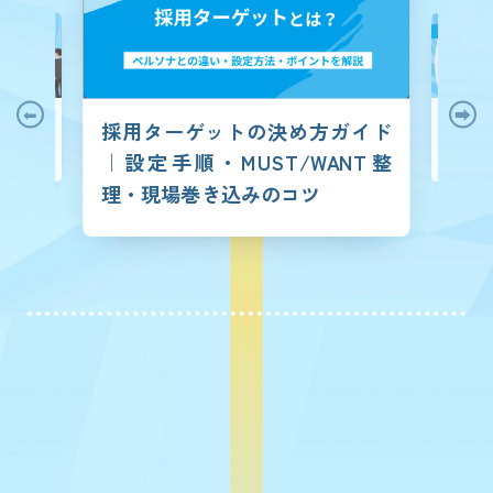
けるべき面
「採用
採用ターゲットの決め方ガイド
成功に導く
る？採用
ける」の極
しい人材
｜設定手順・MUST/WANT整
的アプロ
理・現場巻き込みのコツ