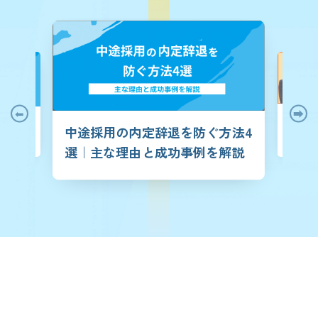
【歩留ま
は？成功の
中途採用の内定辞退を防ぐ方法4
止するに
を紹介
改善方法
選｜主な理由と成功事例を解説