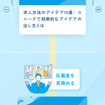
会社の
業はこれ
求人方法のアイデア10選｜ユ
用で選
中小企業
ニークで効果的なアイデアの
【例文
報発信」
出し方とは
応募者を
見極める