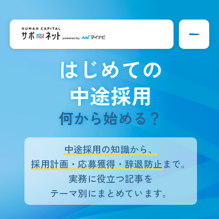
はじめての
トップ
採用市場トレンド
採用計画・準備
中途採用
採用ノウハウ
何から始める？
求人応募
選考・面接
中途採用の知識から、
内定者フォロー
採用計画・応募獲得・辞退防止
まで。
実務に役立つ記事を
テーマ別にまとめています。