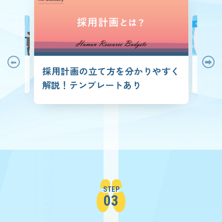
に“見極め
守りと攻
採用計画の立て方を分かりやすく
の最適化メ
の作り方
敗しない
解説！テンプレートあり
STEP
03