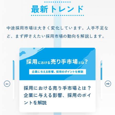
最新トレンド
中途採用市場は大きく変化しています。人手不足な
ど、まず押さえたい採用市場の動向を解説します。
の理由｜失
人手不足
採用における売り手市場とは？
具体策6選
因・対策
介
企業に与える影響、採用のポイ
ントを解説