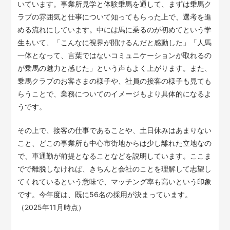
いています。事業所見学と体験乗馬を通して、まずは乗馬ク
ラブの雰囲気と仕事について知ってもらった上で、選考を進
める流れにしています。中には馬に乗るのが初めてという学
生もいて、「こんなに視界が開けるんだと感動した」「人馬
一体となって、言葉ではないコミュニケーションが取れるの
が乗馬の魅力と感じた」という声もよく上がります。また、
乗馬クラブのお客さまの様子や、社員の接客の様子も見ても
らうことで、業務についてのイメージもより具体的になるよ
うです。
その上で、接客の仕事であることや、土日休みはあまりない
こと、どこの事業所も中心市街地からは少し離れた立地なの
で、車通勤が前提となることなどを説明しています。ここま
でで離脱しなければ、きちんと会社のことを理解して志望し
てくれているという意味で、マッチング率も高いという印象
です。今年度は、既に56名の採用が決まっています。
（2025年11月時点）