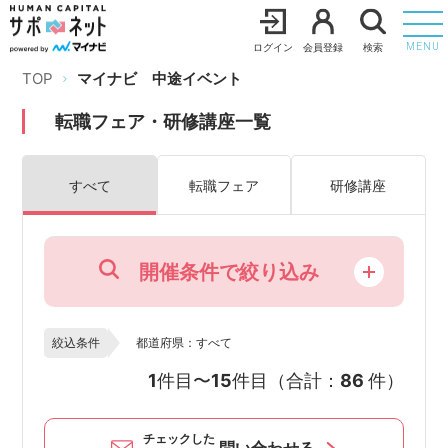
ログイン
会員登録
検索
MENU
TOP
マイナビ 中途イベント
転職フェア・研修講座一覧
すべて
転職フェア
研修講座
開催条件で絞り込み
絞込条件
都道府県：すべて
1
件目〜
15
件目（合計：
86
件）
チェックした