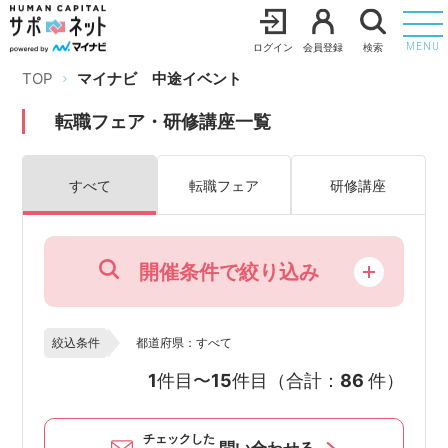
ログイン
会員登録
検索
MENU
TOP
マイナビ 中途イベント
転職フェア・研修講座一覧
すべて
転職フェア
研修講座
開催条件で絞り込み
絞込条件
都道府県：すべて
1
件目〜
15
件目（合計：
86
件）
チェックした