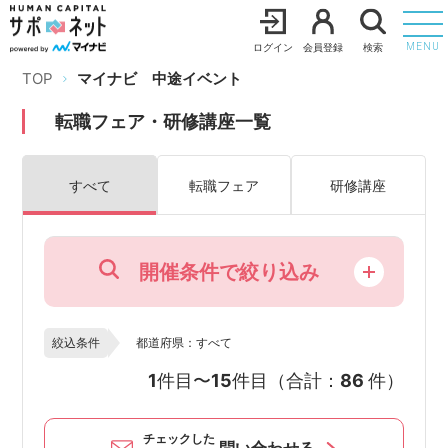
ログイン
会員登録
検索
MENU
TOP
マイナビ 中途イベント
転職フェア・研修講座一覧
すべて
転職フェア
研修講座
開催条件で絞り込み
絞込条件
都道府県：すべて
1
件目〜
15
件目（合計：
86
件）
チェックした