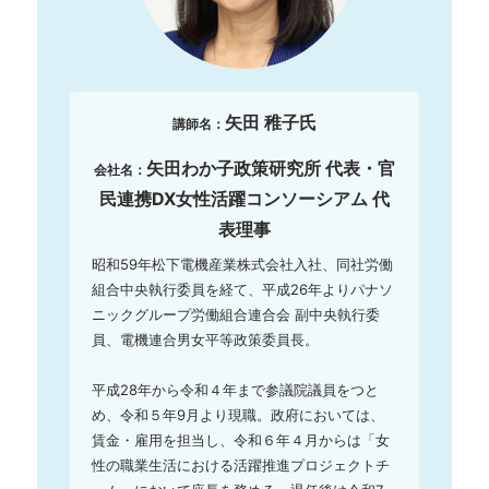
矢田 稚子氏
講師名：
矢田わか子政策研究所 代表・官
会社名：
民連携DX女性活躍コンソーシアム 代
表理事
昭和59年松下電機産業株式会社入社、同社労働
組合中央執行委員を経て、平成26年よりパナソ
ニックグループ労働組合連合会 副中央執行委
員、電機連合男女平等政策委員長。

平成28年から令和４年まで参議院議員をつと
め、令和５年9月より現職。政府においては、
賃金・雇用を担当し、令和６年４月からは「女
性の職業生活における活躍推進プロジェクトチ