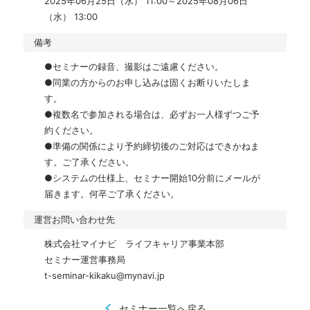
2025年06月25日（水） 11:00～2025年08月06日
（水） 13:00
備考
●セミナーの録音、撮影はご遠慮ください。

●同業の方からのお申し込みは固くお断りいたしま
す。

●複数名で参加される場合は、必ずお一人様ずつご予
約ください。

●準備の関係により予約締切後のご対応はできかねま
す。ご了承ください。

●システムの仕様上、セミナー開始10分前にメールが
届きます。何卒ご了承ください。
運営お問い合わせ先
株式会社マイナビ　ライフキャリア事業本部

セミナー運営事務局

t-seminar-kikaku@mynavi.jp
セミナー一覧へ戻る