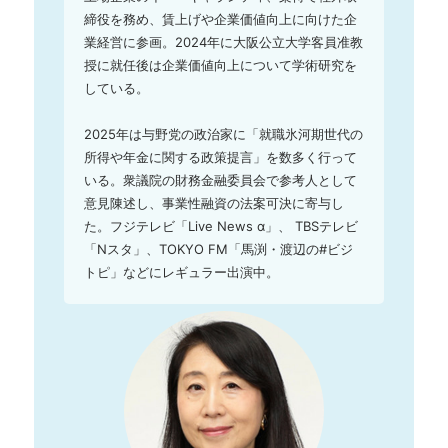
締役を務め、賃上げや企業価値向上に向けた企
業経営に参画。2024年に大阪公立大学客員准教
授に就任後は企業価値向上について学術研究を
している。

2025年は与野党の政治家に「就職氷河期世代の
所得や年金に関する政策提言」を数多く行って
いる。衆議院の財務金融委員会で参考人として
意見陳述し、事業性融資の法案可決に寄与し
た。フジテレビ「Live News α」、 TBSテレビ
「Nスタ」、TOKYO FM「馬渕・渡辺の#ビジ
トピ」などにレギュラー出演中。