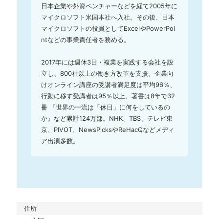
日本企業や外資ベンチャーなどを経て2005年に
マイクロソフト米国本社へ入社。その後、日本
マイクロソフトの役員としてExcelやPowerPoi
ntなどの事業責任者を務める。

2017年には週休3日・複業を実践する会社を設
立し、800社以上の働き方改革を支援。企業向
けオンライン講座の受講者満足度は平均96％、
行動に移す受講者は95％以上。著書は8年で32
冊 『世界の一流は「休日」に何をしているの
か』など累計124万部。NHK、TBS、テレビ東
京、PIVOT、NewsPicksやReHacQなどメディ
ア出演多数。
住所