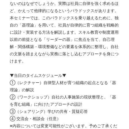
ないのはなぜでしょうか。実際は社員に自律を強く求めるほ
ど、かえって他律的になるというパラドックスがあります。
本セミナーでは、このパラドックスを乗り越えるために、独
自の「器理論」を用いて、社員が自律的に育つ組織を戦略的
に設計・実装する方法を解説します。スキル教育や制度運用
以前の前提となる「リーダーの器」に焦点を当て、自己理
解・関係構築・環境整備などの要素を体系的に整理し、自社
の文脈を踏まえながら実務に落とし込むアプローチを身につ
けます。
▼当日のタイムスケジュール▼
①（レクチャー）自律型人材が育つ組織の起点となる「器
理論」の解説
②（ワークショップ）自社の人事施策の現状整理と、「器
を育む組織」に向けたアプローチの設計
③（シェアリング）学びの共有・質疑応答
④ 交流会・相談会（任意）
※内容については変更可能性がございます。予めご了承くだ