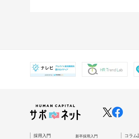
採⽤⼊⾨
コラム
新卒採⽤⼊⾨