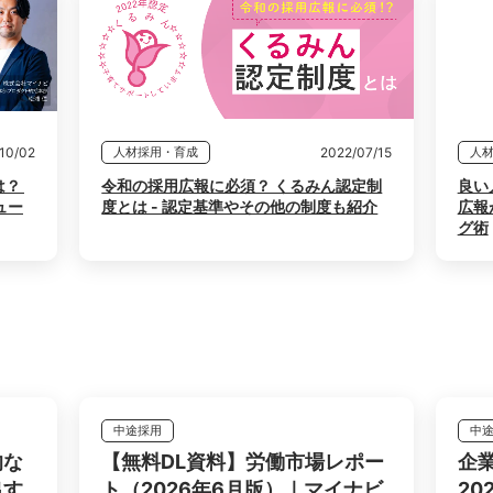
10/02
2022/07/15
人材採用・育成
人
？ 
令和の採用広報に必須？ くるみん認定制
良い
ュー
度とは - 認定基準やその他の制度も紹介
広報
グ術
中途採用
中
的な
【無料DL資料】労働市場レポー
企
出す
ト（2026年6月版）｜マイナビ
2