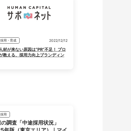
2022/12/12
材採用・育成
人材が来ない原因は“PR”不足！ プロ
が教える、採用力向上ブランディン
途採用
業の調査「中途採用状況」
025年版（東京エリア）｜マイ