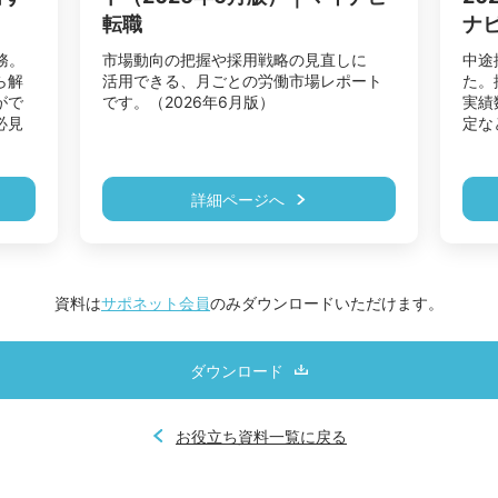
転職
ナ
務。
市場動向の把握や採用戦略の見直しに

中途
ら解
活用できる、月ごとの労働市場レポート
た。
がで
です。（2026年6月版）
実績
必見
詳細ページへ
資料は
サポネット会員
のみダウンロードいただけます。
ダウンロード
お役立ち資料一覧に戻る