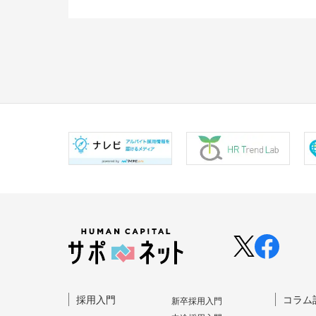
採⽤⼊⾨
コラム
新卒採⽤⼊⾨