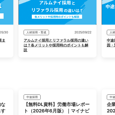
05/30
2025/09/22
人材採用・育成
人
策ま
アルムナイ採用とリファラル採用の違い
中途
は？各メリットや採用時のポイントも解
因・
説
中途採用
中
的な
【無料DL資料】労働市場レポー
企
出す
ト（2026年6月版）｜マイナビ
2