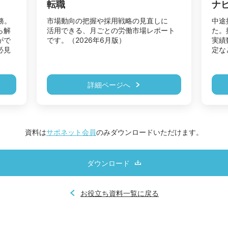
転職
ナ
務。
市場動向の把握や採用戦略の見直しに

中途
ら解
活用できる、月ごとの労働市場レポート
た。
がで
です。（2026年6月版）
実績
必見
詳細ページへ
資料は
サポネット会員
のみダウンロードいただけます。
ダウンロード
お役立ち資料一覧に戻る