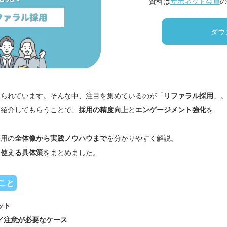
資料は
サポネット会員
の
ダウ
迫られています。そんな中、注目を集めているのが「
リファラル採用
」
を紹介してもらうことで、
採用の精度向上
と
エンゲージメント強化
を
採用の
全体像から実践ノウハウまで
を分かりやすく解説。
ら使える具体策
をまとめました。
こと
ット
／注意が必要なケース