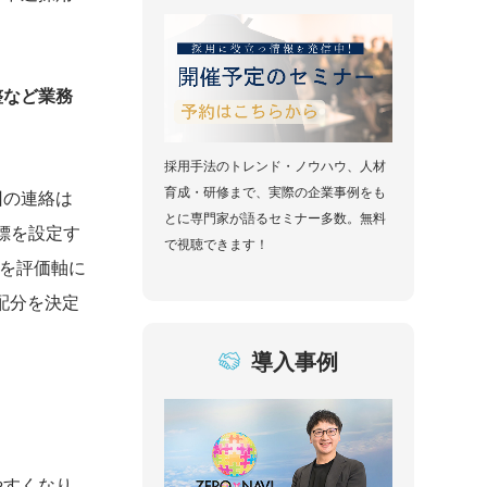
整など業務
採用手法のトレンド・ノウハウ、人材
育成・研修まで、実際の企業事例をも
回の連絡は
とに専門家が語るセミナー多数。無料
標を設定す
で視聴できます！
」を評価軸に
配分を決定
導入事例
やすくなり