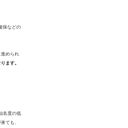
確保などの
に進められ
なります。
知名度の低
が来ても、