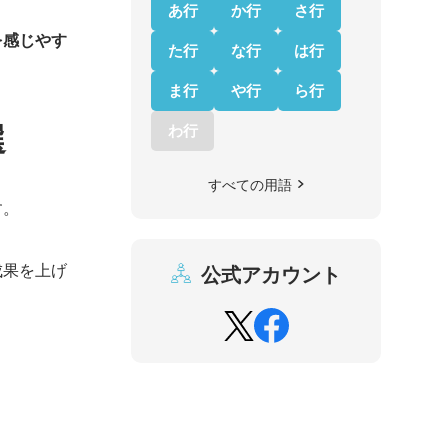
あ行
か行
さ行
を感じやす
た行
な行
は行
ま行
や行
ら行
選
わ行
すべての用語
す。
成果を上げ
公式アカウント