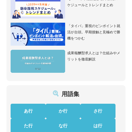
ケジュールとトレンドまとめ
「タイパ」重視のピンポイント就
活が台頭。早期接触と見極めで勝
機をつかむ
成果報酬型求人とは？仕組みやメ
リットを徹底解説
用語集
あ行
か行
さ行
た行
な行
は行