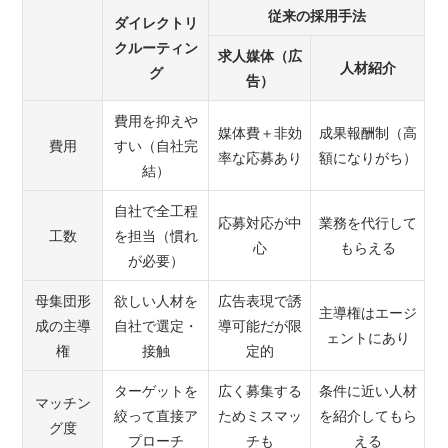
従来の採用手法
ダイレクトリ
クルーティン
求人媒体（広
人材紹介
グ
告）
費用を抑えや
媒体費＋非効
成果報酬制（高
費用
すい（自社完
率な応募あり
額になりがち）
結）
自社で全工程
応募対応が中
業務を代行して
工数
を担当（慣れ
心
もらえる
が必要）
母集団形
欲しい人材を
広告表現で誘
主導権はエージ
成の主導
自社で選定・
導可能だが限
ェントにあり
権
接触
定的
ターゲットを
広く募集する
条件に近い人材
マッチン
絞って直接ア
ためミスマッ
を紹介してもら
グ度
プローチ
チも
える