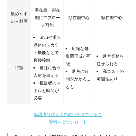
潜在層・顕在
集めやす
層にアプロー
顕在層中心
顕在層中心
い人材層
チ可能
SNSや求人
媒体のスカウ
広範な母
ト機能などで
集団形成が可
選考業務を
直接接触
能
任せられる
特徴
自社に合う
選考に時
高コストの
人材を狙える
間がかかるこ
可能性あり
担当者のス
とも
キルと時間が
必要
転職者は求人広告の何を見ている？
資料をダウンロード