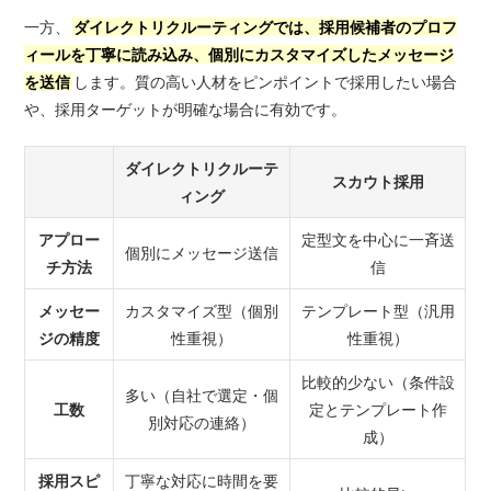
一方、
ダイレクトリクルーティングでは、採用候補者のプロフ
ィールを丁寧に読み込み、個別にカスタマイズしたメッセージ
を送信
します。質の高い人材をピンポイントで採用したい場合
や、採用ターゲットが明確な場合に有効です。
ダイレクトリクルーテ
スカウト採用
ィング
アプロー
定型文を中心に一斉送
個別にメッセージ送信
チ方法
信
メッセー
カスタマイズ型（個別
テンプレート型（汎用
ジの精度
性重視）
性重視）
比較的少ない（条件設
多い（自社で選定・個
工数
定とテンプレート作
別対応の連絡）
成）
採用スピ
丁寧な対応に時間を要