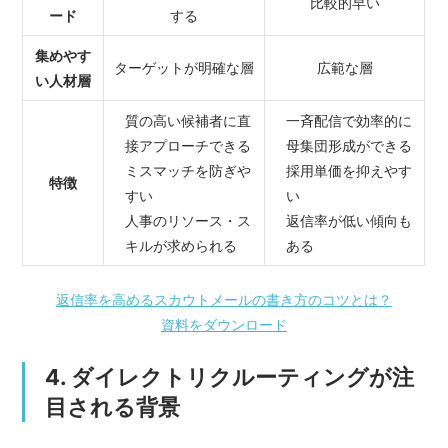
比較的早い
ード
する
集めやす
ターゲットが明確な層
広範な層
い人材層
質の高い候補者に直
一斉配信で効率的に
接アプローチできる
母集団形成ができる
ミスマッチを防ぎや
採用単価を抑えやす
特徴
すい
い
人事のリソース・ス
返信率が低い傾向も
キルが求められる
ある
返信率を高めるスカウトメールの書き方のコツとは？
資料をダウンロード
4. ダイレクトリクルーティングが注
目される背景