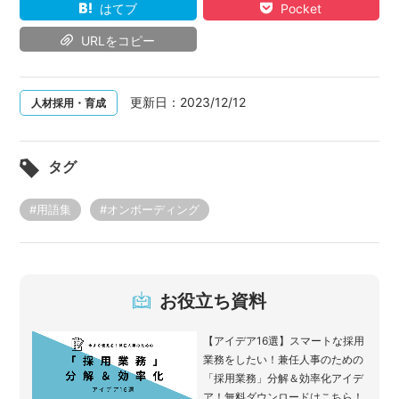
はてブ
Pocket
URLをコピー
更新日：
2023/12/12
人材採用・育成
タグ
#用語集
#オンボーディング
お役立ち資料
【アイデア16選】スマートな採用
業務をしたい！兼任人事のための
「採用業務」分解＆効率化アイデ
ア！無料ダウンロードはこちら！