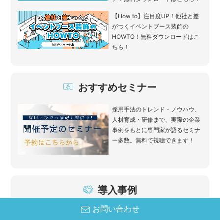
【How to】注目度UP！他社と差
がつくイベントブース装飾の
HOWTO！無料ダウンロードはこ
ちら！
おすすめセミナー
採用手法のトレンド・ノウハウ、
人材育成・研修まで、実際の企業
事例をもとに専門家が語るセミナ
ー多数。無料で視聴できます！
導入事例
お問い合わせ
採用の“量”から“精度”へ ゼロナ