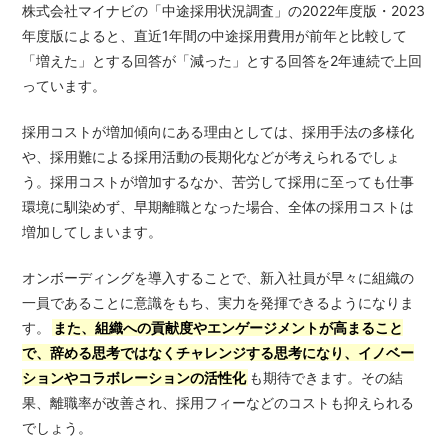
株式会社マイナビの「中途採用状況調査」の2022年度版・2023
年度版によると、直近1年間の中途採用費用が前年と比較して
「増えた」とする回答が「減った」とする回答を2年連続で上回
っています。
採用コストが増加傾向にある理由としては、採用手法の多様化
や、採用難による採用活動の長期化などが考えられるでしょ
う。採用コストが増加するなか、苦労して採用に至っても仕事
環境に馴染めず、早期離職となった場合、全体の採用コストは
増加してしまいます。
オンボーディングを導入することで、新入社員が早々に組織の
一員であることに意識をもち、実力を発揮できるようになりま
す。
また、組織への貢献度やエンゲージメントが高まること
で、辞める思考ではなくチャレンジする思考になり、イノベー
ションやコラボレーションの活性化
も期待できます。その結
果、離職率が改善され、採用フィーなどのコストも抑えられる
でしょう。