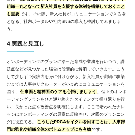
組織一丸となって新入社員を支援する体制を構築しておくこと
も重要
です。その際、新入社員がコミュニケーションできる場
となる、社内ポータルや社内SNSの導入も検討してみましょ
う。
4.実践と見直し
オンボーディングのプランに沿った育成や業務を行いつつ、課
題点などが見つかった場合は段階的に解消していきます。こう
して少しずつ実践力を身に付けながら、新入社員が職場に馴染
むまでは人事やリクルーターが小まめにコミュニケーションを
図り、
仕事面と精神面のケアを心掛けましょう
。個々のオンボ
ーディングプランをひと通り終えたタイミングで振り返りを行
い、良かった点や改善点を明確にします。ここで培われたナレ
ッジはオンボーディングの原案に反映させ、次回のプランニン
グに役立てる。
こうしたPDCAサイクルを回すことは、人事部
門の強化や組織全体のボトムアップにも有効
です。