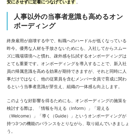
安にさせずに定着につなげています
。
人事以外の当事者意識も高めるオン
ボーディング
終身雇用が崩壊する中で、転職へのハードルが低くなっている
昨今。優秀な人材を手放さないためにも、入社してからスムー
ズに職場環境へと慣れ、疎外感を払拭するオンボーディングは
とても重要です。オンボーディングを導入することで、新入社
員の帰属意識を高める効果が期待できますが、それと同時に人
事だけではなく、他の従業員を含むメンバー全員で育成に関わ
るという当事者意識が芽生え、組織の一体感も向上します。
このような好影響を得るためにも、オンボーディングの施策を
検討する際は、「情報を与える（Inform）」「迎える
（Welcome）」「導く（Guide）」というオンボーディングが
持つ3つの機能のバランスをとりながら、取り組んでいきましょ
う。