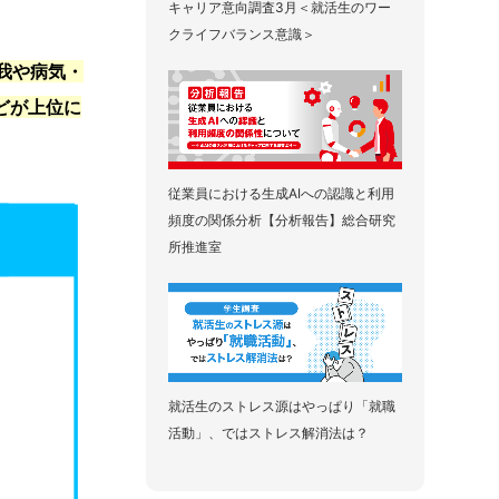
キャリア意向調査3月＜就活生のワー
クライフバランス意識＞
我や病気・
どが上位に
従業員における生成AIへの認識と利用
頻度の関係分析【分析報告】総合研究
所推進室
就活生のストレス源はやっぱり「就職
活動」、ではストレス解消法は？