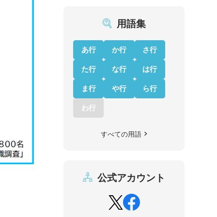
用語集
あ行
か行
さ行
た行
な行
は行
ま行
や行
ら行
わ行
すべての用語
公式アカウント