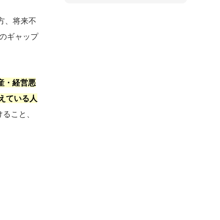
方、将来不
このギャップ
産・経営悪
えている人
けること、