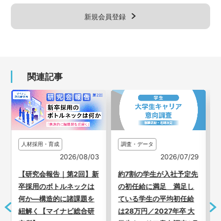
新規会員登録
関連記事
調査・データ
調査・データ
3
2026/07/29
2026/07/27
新
約7割の学生が入社予定先
夏季休暇期間中に帰省
の初任給に満足 満足し
先・または地元のインタ
ている学生の平均初任給
ーンシップ等のキャリア
は28万円／2027年卒 大
形成活動に参加したい割