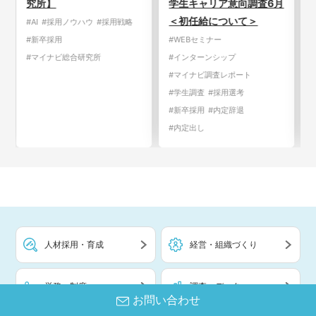
学生キャリア意向調査6月
合は8割／2028年卒 大学
＜初任給について＞
生キャリア意向調査6月＜
夏季休暇の帰省・地元イ
#WEBセミナー
ンターン参加＞
#インターンシップ
#マイナビ調査レポート
#インターンシップ
#学生調査
#採用選考
#マイナビ調査レポート
#新卒採用
#内定辞退
#学生調査
#採用選考
#内定出し
#新卒採用
#内定出し
人材採用・育成
経営・組織づくり
労務・制度
調査・データ
お問い合わせ