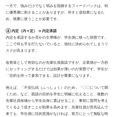
一方で、強みだけでなく弱みを指摘するフィードバックは、特
に優秀層に刺さることがありますが、外すと逆効果になるた
め、慎重に使うことが必要です。
④ 内定（内々定） → 内定承諾
内定を承諾するか否かの主導権が、学生側に移った状態です。
ここで何も手を打たないでいると、他社に決められてしまうリ
スクが高まります。
改善策として有効なのが先輩社員面談ですが、企業側が一方的
にセッティングするだけでは効果が薄いのが実態です。学生が
「目的を持って参加できる」設計が重要になります。
例えば、「不安払拭（ふっしょく）のため」「〇〇について聞
くため」など、面談の目的を学生に明確に伝えること、複数の
先輩社員候補から学生自身に選ばせること、事前に質問を考え
てくるよう促すことが効果を高めます。先輩社員が意気込んで
来ても、学生側に目的意識がなければ、双方にとって無駄な時