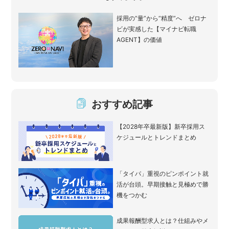
採用の“量”から“精度”へ ゼロナ
ビが実感した【マイナビ転職
AGENT】の価値
おすすめ記事
【2028年卒最新版】新卒採用ス
ケジュールとトレンドまとめ
「タイパ」重視のピンポイント就
活が台頭。早期接触と見極めで勝
機をつかむ
成果報酬型求人とは？仕組みやメ