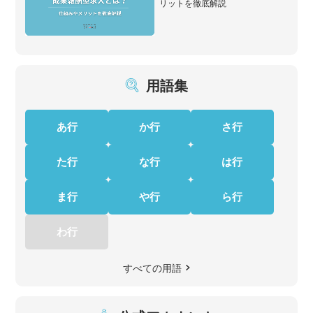
リットを徹底解説
用語集
あ行
か行
さ行
た行
な行
は行
ま行
や行
ら行
わ行
すべての用語