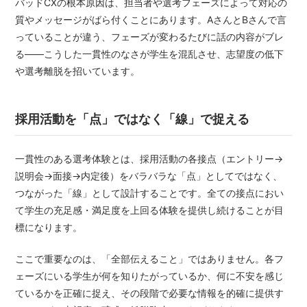
バッドCXの根本原因は、担当者や選考フェーズによって対応の
質やメッセージがばら付くことにあります。AさんとBさんで言
っていることが違う、フェーズが変わるたびに話の内容がブレ
る——こうした一貫性のなさが学生を混乱させ、志望度の低下
や選考離脱を招いています。
採用活動を「点」ではなく「線」で捉える
一貫性のある選考体験とは、採用活動の各接点（エントリー→
説明会→面接→内定後）をバラバラな「点」としてではなく、
つながった「線」として設計することです。全ての接点におい
て学生の充足感・満足度を上回る体験を提供し続けることが目
標になります。
ここで重要なのは、「全部伝えること」ではありません。各フ
ェーズにいる学生が何を知りたがっているか、何に不安を感じ
ているかを正確に捉え、その段階で必要な情報を的確に提供す