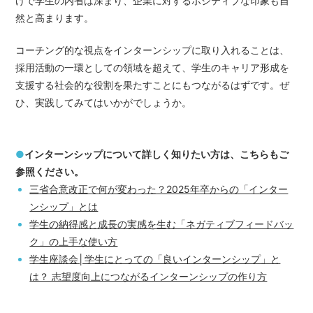
けで学生の内省は深まり、企業に対するポジティブな印象も自
然と高まります。
コーチング的な視点をインターンシップに取り入れることは、
採用活動の一環としての領域を超えて、学生のキャリア形成を
支援する社会的な役割を果たすことにもつながるはずです。ぜ
ひ、実践してみてはいかがでしょうか。
●
インターンシップについて詳しく知りたい方は、こちらもご
参照ください。
三省合意改正で何が変わった？2025年卒からの「インター
ンシップ」とは
学生の納得感と成長の実感を生む「ネガティブフィードバッ
ク」の上手な使い方
学生座談会│学生にとっての「良いインターンシップ」と
は？ 志望度向上につながるインターンシップの作り方