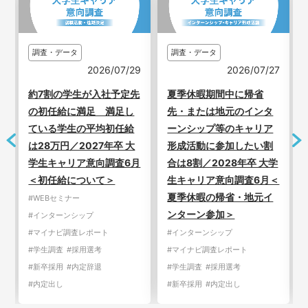
調査・データ
調査・データ
3
2026/07/29
2026/07/27
新
約7割の学生が入社予定先
夏季休暇期間中に帰省
の初任給に満足 満足し
先・または地元のインタ
ている学生の平均初任給
ーンシップ等のキャリア
は28万円／2027年卒 大
形成活動に参加したい割
学生キャリア意向調査6月
合は8割／2028年卒 大学
＜初任給について＞
生キャリア意向調査6月＜
夏季休暇の帰省・地元イ
#WEBセミナー
ンターン参加＞
#インターンシップ
#マイナビ調査レポート
#インターンシップ
#学生調査
#採用選考
#マイナビ調査レポート
#新卒採用
#内定辞退
#学生調査
#採用選考
#内定出し
#新卒採用
#内定出し