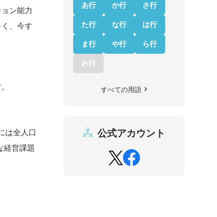
あ行
か行
さ行
ション能力
た行
な行
は行
多く、今す
ま行
や行
ら行
わ行
す。
すべての用語
公式アカウント
には全人口
な経営課題