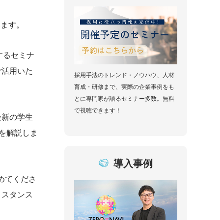
います。
するセミナ
ご活用いた
採用手法のトレンド・ノウハウ、人材
育成・研修まで、実際の企業事例をも
とに専門家が語るセミナー多数。無料
で視聴できます！
最新の学生
を解説しま
導入事例
めてくださ
うスタンス