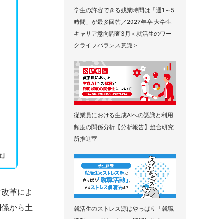
学生の許容できる残業時間は「週1～5
時間」が最多回答／2027年卒 大学生
キャリア意向調査3月＜就活生のワー
クライフバランス意識＞
従業員における生成AIへの認識と利用
頻度の関係分析【分析報告】総合研究
所推進室
方改革によ
関係から土
就活生のストレス源はやっぱり「就職