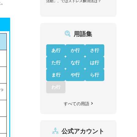
活動」、ではストレス解消法は？
た。
用語集
あ行
か行
さ行
た行
な行
は行
ま行
や行
ら行
わ行
すべての用語
公式アカウント