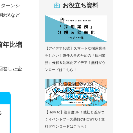
お役立ち資料
ンターンシ
施状況など
前年比増
【アイデア16選】スマートな採用業務
をしたい！兼任人事のための「採用業
務」分解＆効率化アイデア！無料ダウ
回答した企
ンロードはこちら！
【How to】注目度UP！他社と差がつ
くイベントブース装飾のHOWTO！無
料ダウンロードはこちら！