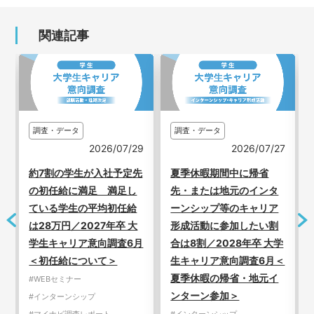
関連記事
調査・データ
調査・データ
3
2026/07/29
2026/07/27
新
約7割の学生が入社予定先
夏季休暇期間中に帰省
の初任給に満足 満足し
先・または地元のインタ
ている学生の平均初任給
ーンシップ等のキャリア
は28万円／2027年卒 大
形成活動に参加したい割
学生キャリア意向調査6月
合は8割／2028年卒 大学
＜初任給について＞
生キャリア意向調査6月＜
夏季休暇の帰省・地元イ
#WEBセミナー
ンターン参加＞
#インターンシップ