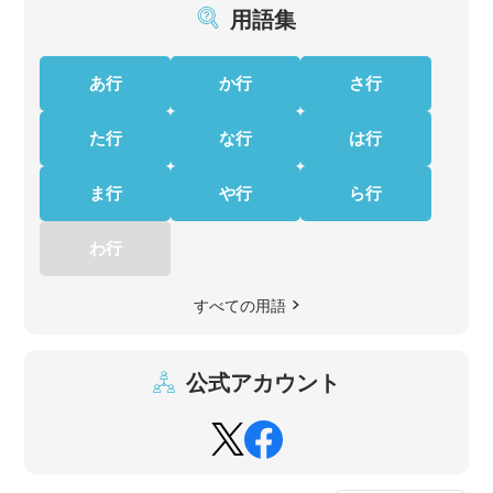
用語集
あ行
か行
さ行
た行
な行
は行
ま行
や行
ら行
わ行
すべての用語
公式アカウント