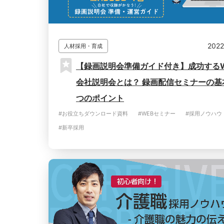
2022
人材採用・育成
【録画説明会準備ガイド付き】成功するW
会社説明会とは？ 録画配信セミナーの基
つのポイント
#お役立ちダウンロード資料
#WEBセミナー
#採用ノウハウ
#新卒採用