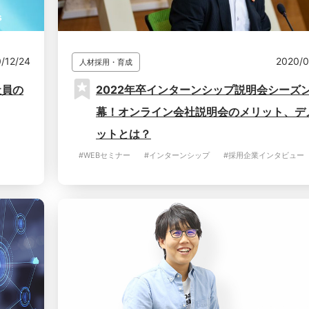
/12/24
2020/0
人材採用・育成
社員の
2022年卒インターンシップ説明会シーズ
幕！オンライン会社説明会のメリット、デ
ットとは？
#WEBセミナー
#インターンシップ
#採用企業インタビュー