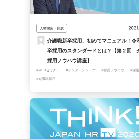
2021
人材採用・育成
介護職新卒採用、初めてマニュアル！令
卒採用のスタンダードとは？【第２回 
採用ノウハウ講座】
#WEBセミナー
#インターンシップ
#採用ノウハウ
#採
#介護職採用