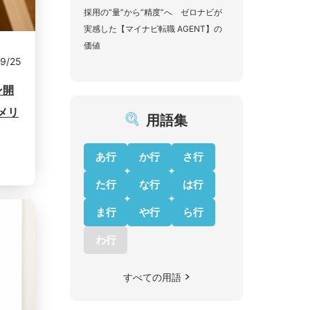
採用の“量”から“精度”へ ゼロナビが
実感した【マイナビ転職 AGENT】の
価値
9/25
ン開
メリ
用語集
あ行
か行
さ行
た行
な行
は行
ま行
や行
ら行
わ行
すべての用語