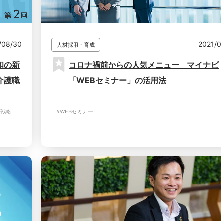
/08/30
2021/
人材採用・育成
和の新
コロナ禍前からの人気メニュー マイナビ
介護職
「WEBセミナー」の活用法
用戦略
#WEBセミナー