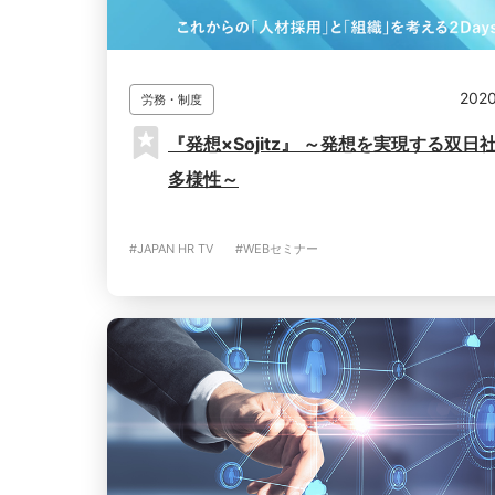
2020
労務・制度
『発想×Sojitz』 ～発想を実現する双日
多様性～
#JAPAN HR TV
#WEBセミナー