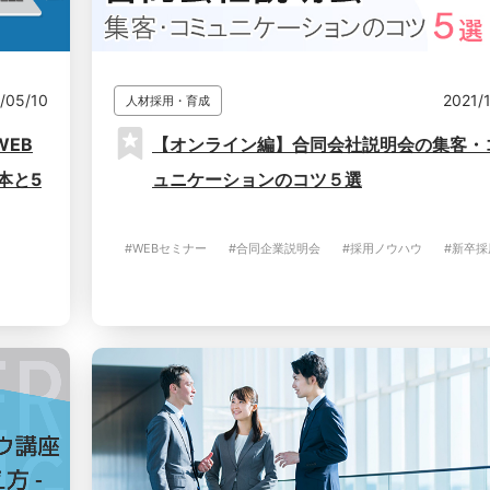
/05/10
2021/
人材採用・育成
EB
【オンライン編】合同会社説明会の集客・
本と5
ュニケーションのコツ５選
#WEBセミナー
#合同企業説明会
#採用ノウハウ
#新卒採