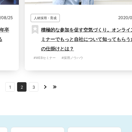
/08/25
2020/0
人材採用・育成
1年卒
積極的な参加を促す空気づくり。オンライ
る
ミナーでもっと自社について知ってもらう
の仕掛けとは？
#WEBセミナー
#採用ノウハウ
1
2
3