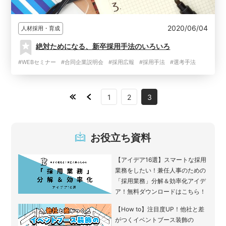
2020/06/04
人材採用・育成
絶対ためになる、新卒採用手法のいろいろ
#WEBセミナー
#合同企業説明会
#採用広報
#採用手法
#選考手法
1
2
3
お役立ち資料
【アイデア16選】スマートな採用
業務をしたい！兼任人事のための
「採用業務」分解＆効率化アイデ
ア！無料ダウンロードはこちら！
【How to】注目度UP！他社と差
がつくイベントブース装飾の