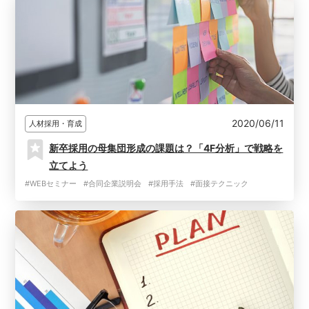
2020/06/11
人材採用・育成
新卒採用の母集団形成の課題は？「4F分析」で戦略を
立てよう
#WEBセミナー
#合同企業説明会
#採用手法
#面接テクニック