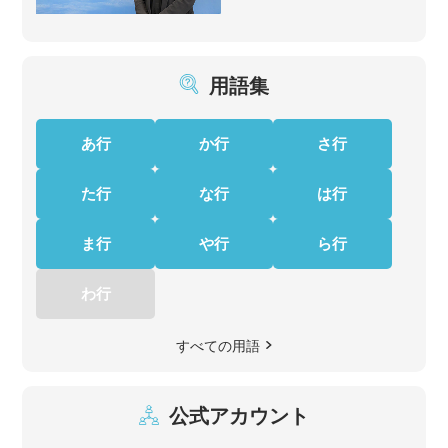
用語集
あ行
か行
さ行
た行
な行
は行
ま行
や行
ら行
わ行
すべての用語
公式アカウント