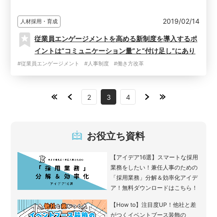
2019/02/14
人材採用・育成
従業員エンゲージメントを高める新制度を導入するポ
イントは“コミュニケーション量”と“付け足し”にあり
#従業員エンゲージメント
#人事制度
#働き方改革
2
3
4
お役立ち資料
【アイデア16選】スマートな採用
業務をしたい！兼任人事のための
「採用業務」分解＆効率化アイデ
ア！無料ダウンロードはこちら！
【How to】注目度UP！他社と差
がつくイベントブース装飾の