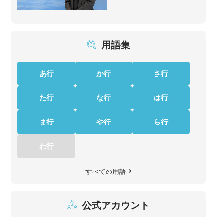
用語集
あ行
か行
さ行
た行
な行
は行
ま行
や行
ら行
わ行
すべての用語
公式アカウント