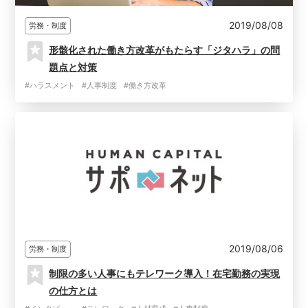
2019/08/08
労務・制度
形骸化された働き方改革がもたらす「ジタハラ」の問
題点と対策
#ハラスメント
#人事制度
#働き方改革
2019/08/06
労務・制度
制限の多い人事にもテレワーク導入！在宅勤務の実現
の仕方とは