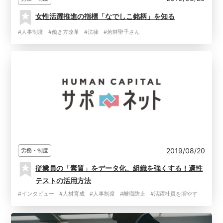
女性活躍推進の指標「なでしこ銘柄」を知る
#人事制度
#働き方改革
#法律
#若林聖子さん
2019/08/20
労務・制度
従業員の「素質」をデータ化。組織を強くする！適性
テストの活用方法
#インタビュー
#人材育成
#人事制度
#離職防止
#活躍社員を増やす