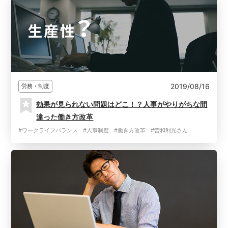
2019/08/16
労務・制度
効果が見られない問題はどこ！？人事がやりがちな間
違った働き方改革
#ワークライフバランス
#人事制度
#働き方改革
#曽和利光さん