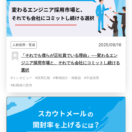
2025/09/16
人材採用・育成
「それでも僕らが正社員でいる理由」──変わるエン
ジニア採用市場と、それでも会社にコミットし続ける
選択
#インタビュー
#採用広報
#事例紹介・体験談
#中途採用
#転職者の思考