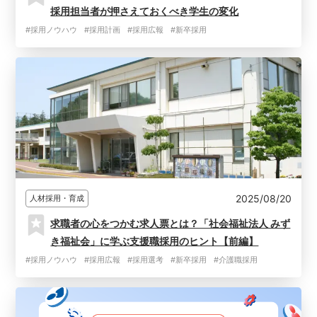
採用担当者が押さえておくべき学生の変化
#採用ノウハウ
#採用計画
#採用広報
#新卒採用
2025/08/20
人材採用・育成
求職者の心をつかむ求人票とは？「社会福祉法人 みず
き福祉会」に学ぶ支援職採用のヒント【前編】
#採用ノウハウ
#採用広報
#採用選考
#新卒採用
#介護職採用