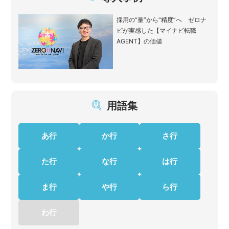
採用の“量”から“精度”へ ゼロナ
ビが実感した【マイナビ転職
AGENT】の価値
用語集
あ行
か行
さ行
た行
な行
は行
ま行
や行
ら行
わ行