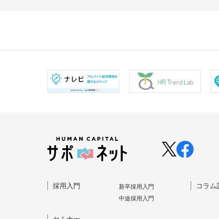
採⽤⼊⾨
コラム
新卒採⽤⼊⾨
中途採⽤⼊⾨
セミナー