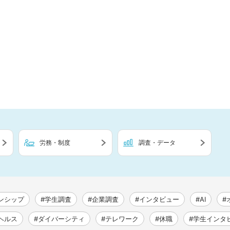
労務・制度
調査・データ
ンシップ
#学生調査
#企業調査
#インタビュー
#AI
#
ヘルス
#ダイバーシティ
#テレワーク
#休職
#学生インタ