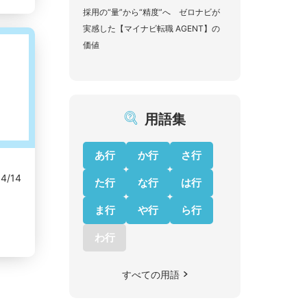
採用の“量”から“精度”へ ゼロナビが
実感した【マイナビ転職 AGENT】の
価値
用語集
あ行
か行
さ行
04/14
た行
な行
は行
ま行
や行
ら行
わ行
すべての用語