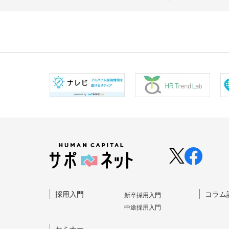
採⽤⼊⾨
コラム
新卒採⽤⼊⾨
中途採⽤⼊⾨
セミナー