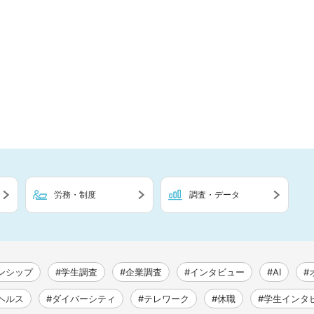
労務・制度
調査・データ
ンシップ
#学生調査
#企業調査
#インタビュー
#AI
#
ヘルス
#ダイバーシティ
#テレワーク
#休職
#学生インタ