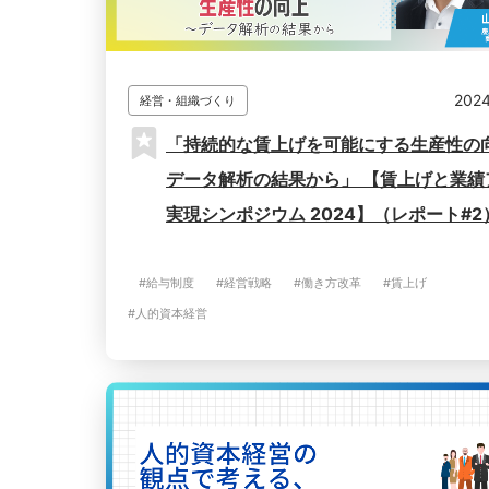
2024
経営・組織づくり
「持続的な賃上げを可能にする生産性の
データ解析の結果から」 【賃上げと業績
実現シンポジウム 2024】（レポート#2
#給与制度
#経営戦略
#働き方改革
#賃上げ
#人的資本経営