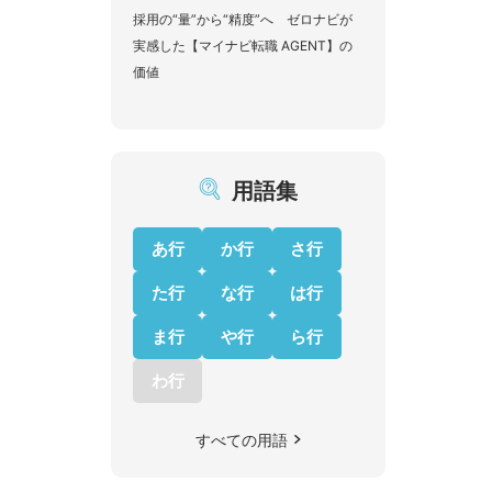
採用の“量”から“精度”へ ゼロナビが
実感した【マイナビ転職 AGENT】の
価値
用語集
あ行
か行
さ行
た行
な行
は行
ま行
や行
ら行
わ行
すべての用語