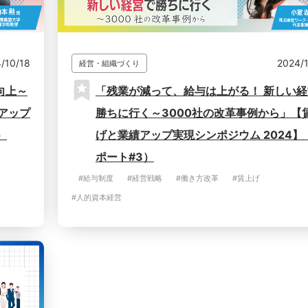
/10/18
2024/
経営・組織づくり
向上～
「残業が減って、給与は上がる！ 新しい
アップ
勝ちに行く～3000社の改革事例から」【
）
げと業績アップ実現シンポジウム 2024】
ポート#3）
#給与制度
#経営戦略
#働き方改革
#賃上げ
#人的資本経営