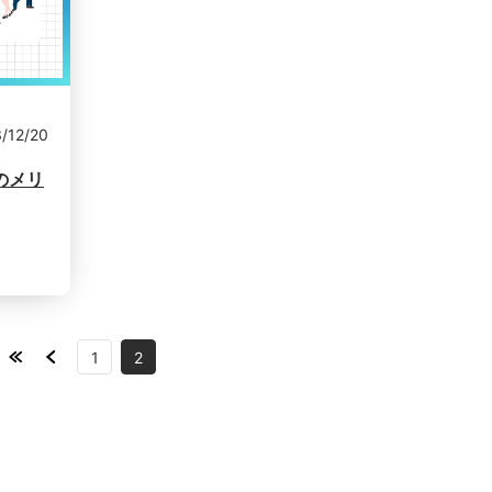
/12/20
のメリ
1
2