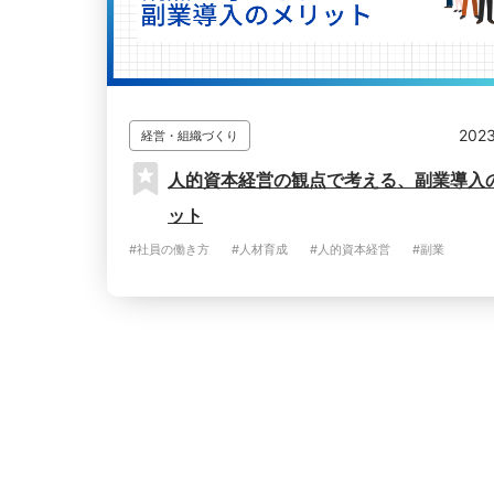
2023
経営・組織づくり
人的資本経営の観点で考える、副業導入
ット
#社員の働き方
#人材育成
#人的資本経営
#副業