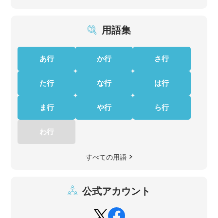
用語集
あ行
か行
さ行
た行
な行
は行
ま行
や行
ら行
わ行
すべての用語
公式アカウント