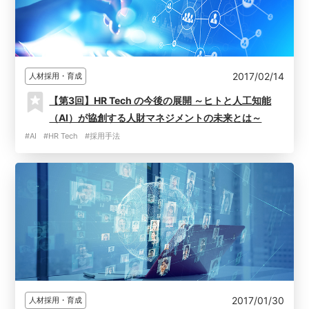
2017/02/14
人材採用・育成
【第3回】HR Tech の今後の展開 ～ヒトと人工知能
（AI）が協創する人財マネジメントの未来とは～
#AI
#HR Tech
#採用手法
2017/01/30
人材採用・育成