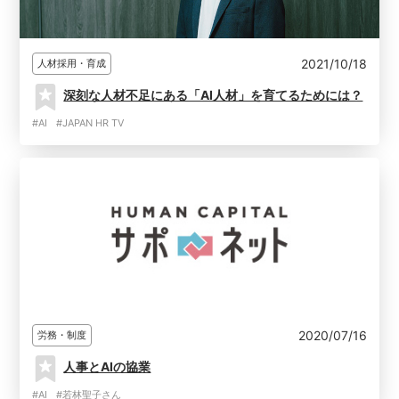
2021/10/18
人材採用・育成
深刻な人材不足にある「AI人材」を育てるためには？
#AI
#JAPAN HR TV
2020/07/16
労務・制度
人事とAIの協業
#AI
#若林聖子さん