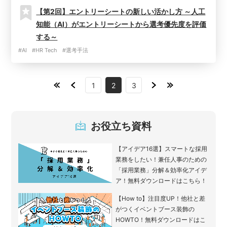
【第2回】エントリーシートの新しい活かし方 ～人工
知能（AI）がエントリーシートから選考優先度を評価
する～
#AI
#HR Tech
#選考手法
1
2
3
お役立ち資料
【アイデア16選】スマートな採用
業務をしたい！兼任人事のための
「採用業務」分解＆効率化アイデ
ア！無料ダウンロードはこちら！
【How to】注目度UP！他社と差
がつくイベントブース装飾の
HOWTO！無料ダウンロードはこ