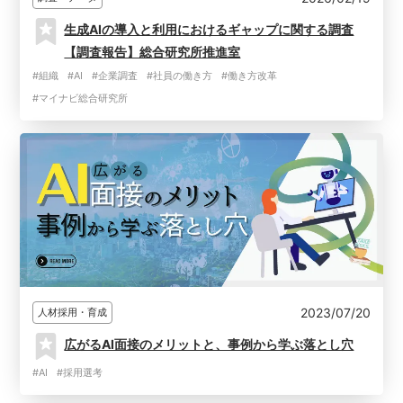
生成AIの導入と利用におけるギャップに関する調査
【調査報告】総合研究所推進室
#組織
#AI
#企業調査
#社員の働き方
#働き方改革
#マイナビ総合研究所
2023/07/20
人材採用・育成
広がるAI面接のメリットと、事例から学ぶ落とし穴
#AI
#採用選考